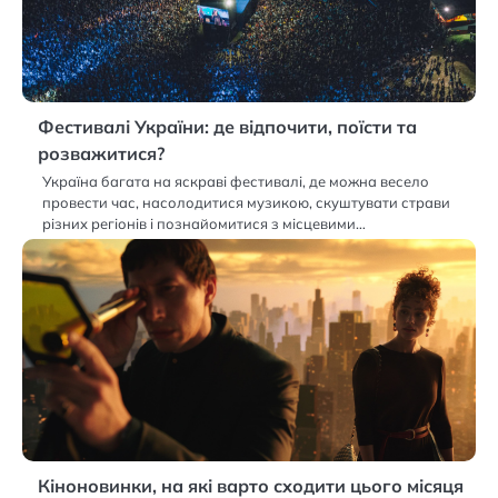
Фестивалі України: де відпочити, поїсти та
розважитися?
Україна багата на яскраві фестивалі, де можна весело
провести час, насолодитися музикою, скуштувати страви
різних регіонів і познайомитися з місцевими…
Кіноновинки, на які варто сходити цього місяця