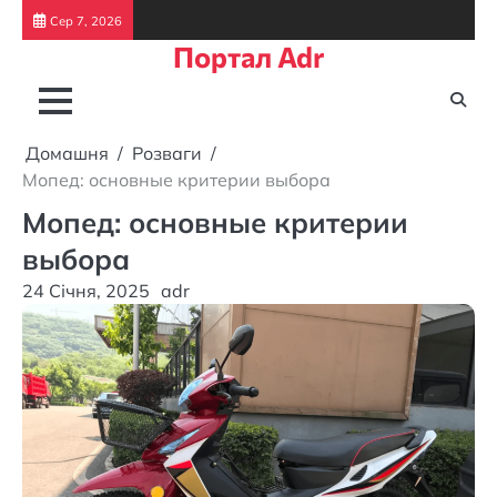
Перейти
Сер 7, 2026
до
Портал Adr
вмісту
Домашня
Розваги
Мопед: основные критерии выбора
Мопед: основные критерии
выбора
24 Січня, 2025
adr