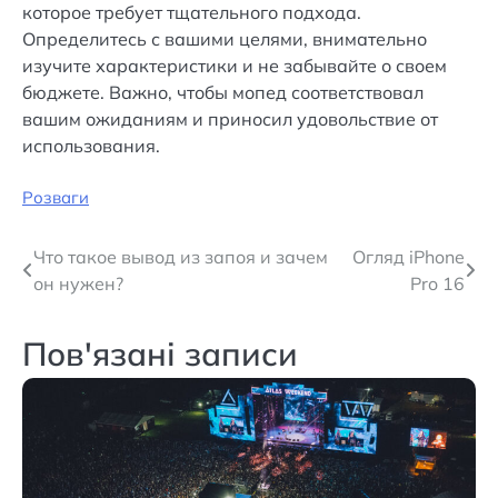
которое требует тщательного подхода.
Определитесь с вашими целями, внимательно
изучите характеристики и не забывайте о своем
бюджете. Важно, чтобы мопед соответствовал
вашим ожиданиям и приносил удовольствие от
использования.
Розваги
Навігація
Что такое вывод из запоя и зачем
Огляд iPhone
он нужен?
Pro 16
записів
Пов'язані записи