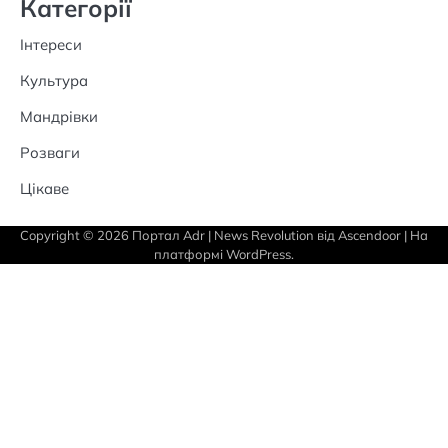
Категорії
Інтереси
Культура
Мандрівки
Розваги
Цікаве
Copyright © 2026
Портал Adr
| News Revolution від
Ascendoor
| На
платформі
WordPress
.