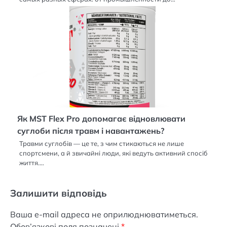
Як MST Flex Pro допомагає відновлювати
суглоби після травм і навантажень?
Травми суглобів — це те, з чим стикаються не лише
спортсмени, а й звичайні люди, які ведуть активний спосіб
життя.…
Залишити відповідь
Ваша e-mail адреса не оприлюднюватиметься.
Обов’язкові поля позначені
*