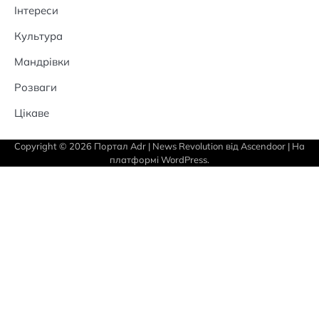
Інтереси
Культура
Мандрівки
Розваги
Цікаве
Copyright © 2026
Портал Adr
| News Revolution від
Ascendoor
| На
платформі
WordPress
.