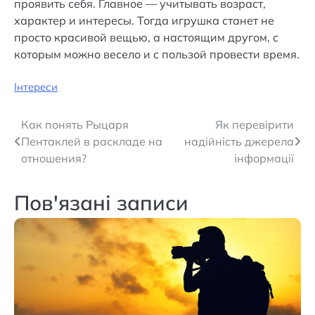
проявить себя. Главное — учитывать возраст,
характер и интересы. Тогда игрушка станет не
просто красивой вещью, а настоящим другом, с
которым можно весело и с пользой провести время.
Інтереси
Навігація
Как понять Рыцаря
Як перевірити
Пентаклей в раскладе на
надійність джерела
записів
отношения?
інформації
Пов'язані записи