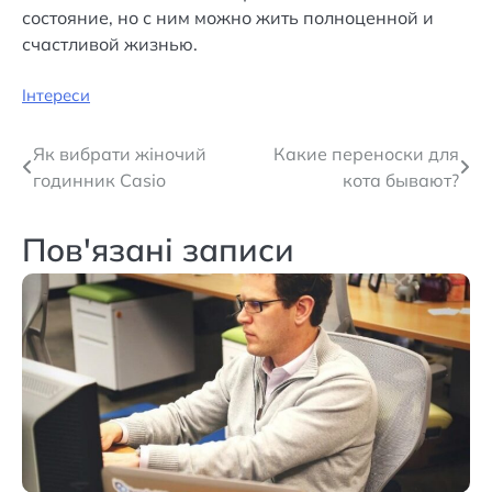
состояние, но с ним можно жить полноценной и
счастливой жизнью.
Інтереси
Навігація
Як вибрати жіночий
Какие переноски для
годинник Casio
кота бывают?
записів
Пов'язані записи