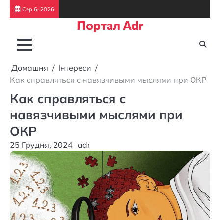
Перейти
Сер 6, 2026
до
Портал Adr
вмісту
Домашня
Інтереси
Как справляться с навязчивыми мыслями при ОКР
Как справляться с
навязчивыми мыслями при
ОКР
25 Грудня, 2024
adr