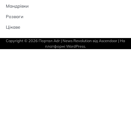
Мандрівки
Розваги
Цікаве
Copyright © 2026
Портал Adr
| News Revolution від
Ascendoor
| На
платформі
WordPress
.