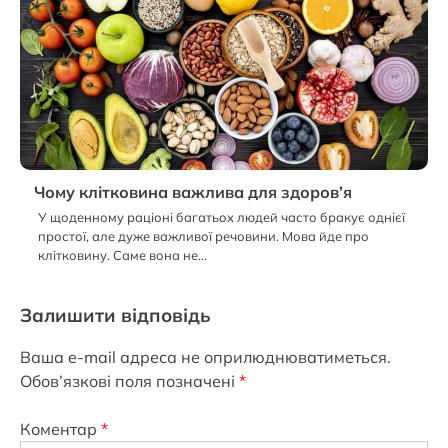
Чому клітковина важлива для здоров’я
У щоденному раціоні багатьох людей часто бракує однієї
простої, але дуже важливої речовини. Мова йде про
клітковину. Саме вона не…
Залишити відповідь
Ваша e-mail адреса не оприлюднюватиметься.
Обов’язкові поля позначені
*
Коментар
*