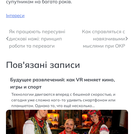
супутником на багато років.
Інтереси
Навігація
Як працюють пересувні
Как справляться с
дискові ножі: принцип
навязчивыми
записів
роботи та переваги
мыслями при ОКР
Пов'язані записи
Будущее развлечений: как VR меняет кино,
игры и спорт
Технологии двигаются вперед с бешеной скоростью, и
сегодня уже сложно кого-то удивить смартфоном или
планшетом. Однако то, что ещё несколько…