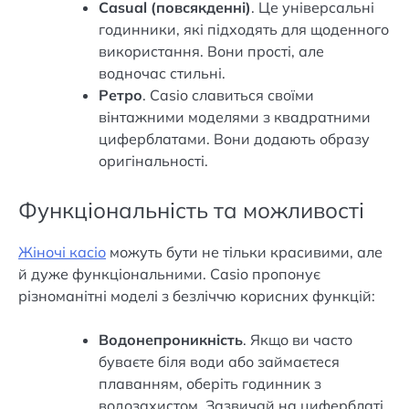
Casual (повсякденні)
. Це універсальні
годинники, які підходять для щоденного
використання. Вони прості, але
водночас стильні.
Ретро
. Casio славиться своїми
вінтажними моделями з квадратними
циферблатами. Вони додають образу
оригінальності.
Функціональність та можливості
Жіночі касіо
можуть бути не тільки красивими, але
й дуже функціональними. Casio пропонує
різноманітні моделі з безліччю корисних функцій:
Водонепроникність
. Якщо ви часто
буваєте біля води або займаєтеся
плаванням, оберіть годинник з
водозахистом. Зазвичай на циферблаті